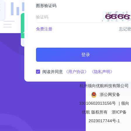
图形验证码
免费注册
忘记
登录
阅读并同意
《用户协议》
《隐私声明》
杭州领向优航科技有限公司
浙公网安备
33010602013156号
| 领向
优航
版权所有
浙ICP备
2023017744号-1