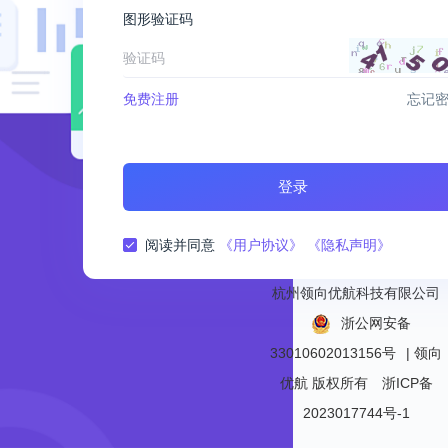
图形验证码
免费注册
忘记
登录
阅读并同意
《用户协议》
《隐私声明》
杭州领向优航科技有限公司
浙公网安备
33010602013156号
| 领向
优航
版权所有
浙ICP备
2023017744号-1