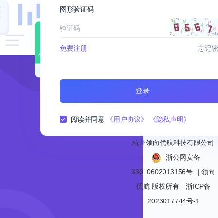
图形验证码
免费注册
忘记
登录
阅读并同意
《用户协议》
《隐私声明》
杭州领向优航科技有限公司
浙公网安备
33010602013156号
| 领向
优航
版权所有
浙ICP备
2023017744号-1