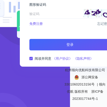
图形验证码
免费注册
忘记
登录
阅读并同意
《用户协议》
《隐私声明》
杭州领向优航科技有限公司
浙公网安备
33010602013156号
| 领向
优航
版权所有
浙ICP备
2023017744号-1