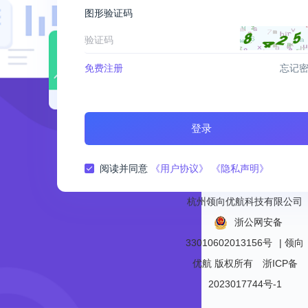
图形验证码
免费注册
忘记
登录
阅读并同意
《用户协议》
《隐私声明》
杭州领向优航科技有限公司
浙公网安备
33010602013156号
| 领向
优航
版权所有
浙ICP备
2023017744号-1