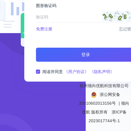
图形验证码
免费注册
忘记
登录
阅读并同意
《用户协议》
《隐私声明》
杭州领向优航科技有限公司
浙公网安备
33010602013156号
| 领向
优航
版权所有
浙ICP备
2023017744号-1