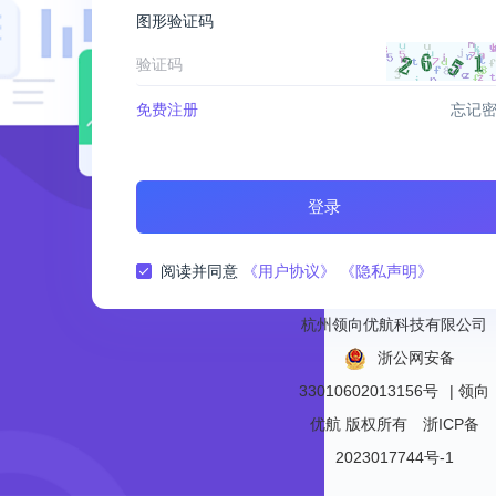
图形验证码
免费注册
忘记
登录
阅读并同意
《用户协议》
《隐私声明》
杭州领向优航科技有限公司
浙公网安备
33010602013156号
| 领向
优航
版权所有
浙ICP备
2023017744号-1