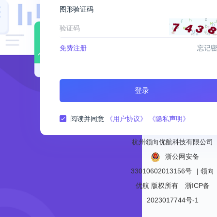
图形验证码
免费注册
忘记
登录
阅读并同意
《用户协议》
《隐私声明》
杭州领向优航科技有限公司
浙公网安备
33010602013156号
| 领向
优航
版权所有
浙ICP备
2023017744号-1