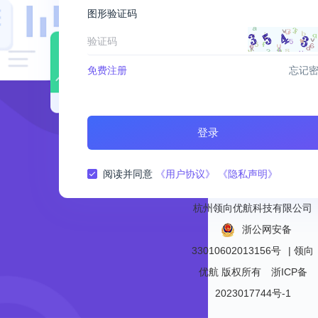
图形验证码
免费注册
忘记
登录
阅读并同意
《用户协议》
《隐私声明》
杭州领向优航科技有限公司
浙公网安备
33010602013156号
| 领向
优航
版权所有
浙ICP备
2023017744号-1